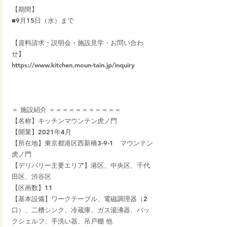
【期間】
■9月15日（水）まで
【資料請求・説明会・施設見学・お問い合わ
せ】
https://www.kitchen.moun-tain.jp/inquiry
＝ 施設紹介 ＝＝＝＝＝＝＝＝＝＝＝
【名称】キッチンマウンテン虎ノ門
【開業】2021年4月
【所在地】東京都港区西新橋3-9-1　マウンテン
虎ノ門
【デリバリー主要エリア】港区、中央区、千代
田区、渋谷区
【区画数】11
【基本設備】ワークテーブル、電磁調理器（2
口）、二槽シンク、冷蔵庫、ガス湯沸器、バッ
クシェルフ、手洗い器、吊戸棚 他