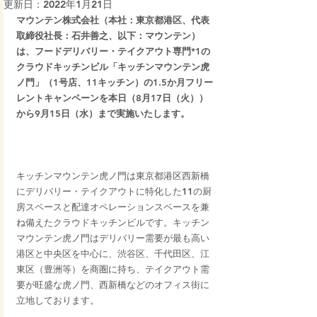
更新日：
2022年1月21日
マウンテン株式会社（本社：東京都港区、代表
取締役社長：石井善之、以下：マウンテン）
は、フードデリバリー・テイクアウト専門*1の
クラウドキッチンビル「キッチンマウンテン虎
ノ門」（1号店、11キッチン）の1.5か月フリー
レントキャンペーンを本日（8月17日（火））
から9月15日（水）まで実施いたします。
キッチンマウンテン虎ノ門は東京都港区西新橋
にデリバリー・テイクアウトに特化した11の厨
房スペースと配達オペレーションスペースを兼
ね備えたクラウドキッチンビルです。キッチン
マウンテン虎ノ門はデリバリー需要が最も高い
港区と中央区を中心に、渋谷区、千代田区、江
東区（豊洲等）を商圏に持ち、テイクアウト需
要が旺盛な虎ノ門、西新橋などのオフィス街に
立地しております。