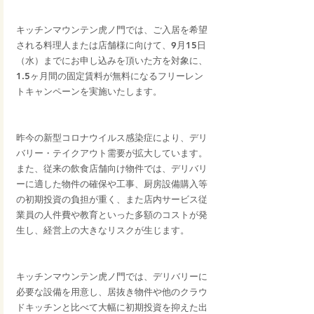
キッチンマウンテン虎ノ門では、ご入居を希望
される料理人または店舗様に向けて、9月15日
（水）までにお申し込みを頂いた方を対象に、
1.5ヶ月間の固定賃料が無料になるフリーレン
トキャンペーンを実施いたします。
昨今の新型コロナウイルス感染症により、デリ
バリー・テイクアウト需要が拡大しています。
また、従来の飲食店舗向け物件では、デリバリ
ーに適した物件の確保や工事、厨房設備購入等
の初期投資の負担が重く、また店内サービス従
業員の人件費や教育といった多額のコストが発
生し、経営上の大きなリスクが生じます。
キッチンマウンテン虎ノ門では、デリバリーに
必要な設備を用意し、居抜き物件や他のクラウ
ドキッチンと比べて大幅に初期投資を抑えた出