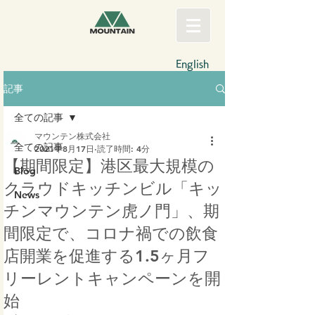
English
記事
全ての記事
マウンテン株式会社
全ての記事
2021年8月17日
読了時間: 4分
【期間限定】港区最大規模の
Blog
クラウドキッチンビル「キッ
News
チンマウンテン虎ノ門」、期
間限定で、コロナ禍での飲食
店開業を促進する1.5ヶ月フ
リーレントキャンペーンを開
始