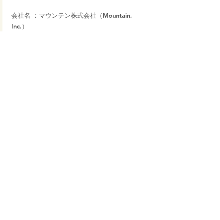
会社名 ：マウンテン株式会社（Mountain, 
Inc.）
代表者 ：代表取締役社長　石井 善之
所在地 ：東京都港区西新橋3-9-1
News
すべて表示
最新記事