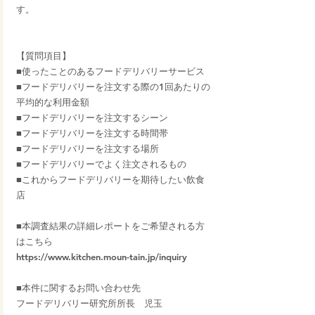
す。
【質問項目】
■使ったことのあるフードデリバリーサービス
■フードデリバリーを注文する際の1回あたりの
平均的な利用金額
■フードデリバリーを注文するシーン
■フードデリバリーを注文する時間帯
■フードデリバリーを注文する場所
■フードデリバリーでよく注文されるもの
■これからフードデリバリーを期待したい飲食
店
■本調査結果の詳細レポートをご希望される方
はこちら
https://www.kitchen.moun-tain.jp/inquiry
■本件に関するお問い合わせ先
フードデリバリー研究所所長　児玉