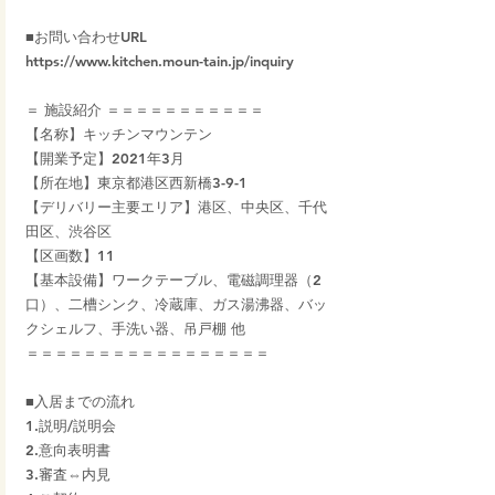
■お問い合わせURL
https://www.kitchen.moun-tain.jp/inquiry
＝ 施設紹介 ＝＝＝＝＝＝＝＝＝＝＝
【名称】キッチンマウンテン
【開業予定】2021年3月
【所在地】東京都港区西新橋3-9-1
【デリバリー主要エリア】港区、中央区、千代
田区、渋谷区
【区画数】11
【基本設備】ワークテーブル、電磁調理器（2
口）、二槽シンク、冷蔵庫、ガス湯沸器、バッ
クシェルフ、手洗い器、吊戸棚 他
＝＝＝＝＝＝＝＝＝＝＝＝＝＝＝＝＝
■入居までの流れ
1.説明/説明会
2.意向表明書
3.審査⇔内見