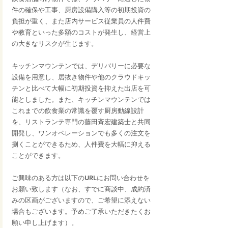
件の確保や工事、厨房設備購入等の初期投資の
負担が重く、また店内サービス従業員の人件費
や教育といった多額のコストが発生し、経営上
の大きなリスクが生じます。
キッチンマウンテンでは、デリバリーに必要な
設備を用意し、居抜き物件や他のクラウドキッ
チンと比べて大幅に初期投資を抑えた出店を可
能としました。また、キッチンマウンテンでは
これまでの飲食業の常識を覆す厨房動線設計
を、リストランテ専門の藤田斉宏建築士と共同
開発し、ワンオペレーションでも多くの注文を
捌くことができるため、人件費を大幅に抑える
ことができます。
ご興味のある方は以下のURLにお問い合わせを
お願い致します（なお、すでに商談中、成約済
みの区画がございますので、ご希望に添えない
場合もございます。予めご了承いただきたくお
願い申し上げます）。