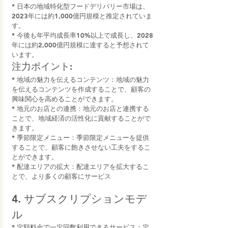
* 日本の地域特化型フードデリバリー市場は、
2023年には約1,000億円規模と推定されていま
す。
* 今後も年平均成長率10%以上で成長し、2028
年には約2,000億円規模に達すると予想されて
います。
注力ポイント:
* 地域の魅力を伝えるコンテンツ：地域の魅力
を伝えるコンテンツを作成することで、顧客の
興味関心を高めることができます。
* 地元のお店との連携：地元のお店と連携する
ことで、地域経済の活性化に貢献することがで
きます。
* 季節限定メニュー：季節限定メニューを提供
することで、顧客に飽きさせない工夫をするこ
とができます。
* 配達エリアの拡大：配達エリアを拡大するこ
とで、より多くの顧客にサービス
4. サブスクリプションモデ
ル
* 定額料金で一定回数利用できるサービス：定