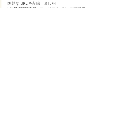
[無効な URL を削除しました]
* 矢野経済研究所 - フードデリバリー市場規模
は2023年に7,800億円に拡大: [無効な URL を
削除しました]
Blog
すべて表示
最新記事